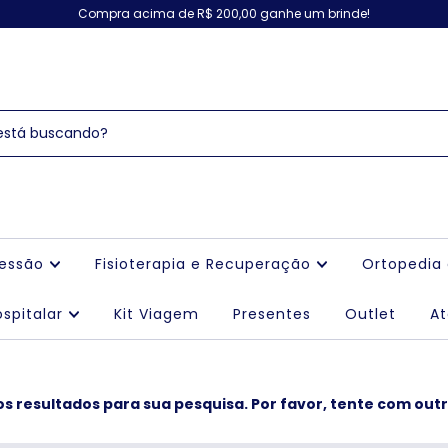
Compra acima de R$ 200,00 ganhe um brinde!
ressão
Fisioterapia e Recuperação
Ortopedia
spitalar
Kit Viagem
Presentes
Outlet
A
 resultados para sua pesquisa. Por favor, tente com outro