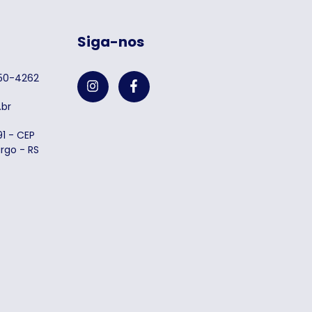
Siga-nos
750-4262
br
1 - CEP
rgo - RS