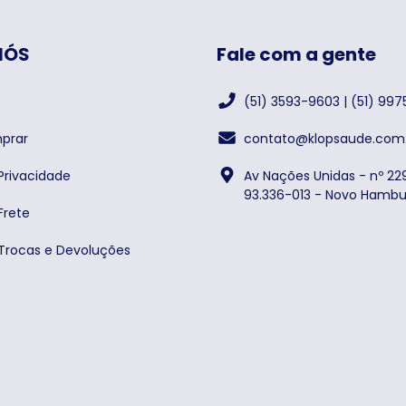
NÓS
Fale com a gente
(51) 3593-9603 | (51) 99
prar
contato@klopsaude.com.
 Privacidade
Av Nações Unidas - nº 229
93.336-013 - Novo Hambu
Frete
 Trocas e Devoluções