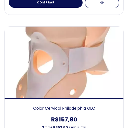
COMPRAR
Colar Cervical Philadelphia GLC
R$157,80
3
x de
R$52,60
sem juros