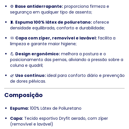
⚙️
Base antiderrapante:
proporciona firmeza e
segurança em qualquer tipo de assento;
🧵
Espuma 100% látex de poliuretano:
oferece
densidade equilibrada, conforto e durabilidade;
🧼
Capa com zíper, removível e lavável:
facilita a
limpeza e garante maior higiene;
💪
Design ergonômico:
melhora a postura e o
posicionamento das pernas, aliviando a pressão sobre a
coluna e quadril;
🌿
Uso contínuo:
ideal para conforto diário e prevenção
de dores pélvicas.
Composição
Espuma:
100% Látex de Poliuretano
Capa:
Tecido esportivo Dryfit aerado, com zíper
(removível e lavável)