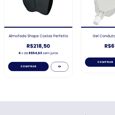
Almofada Shape Costas Perfetto
Gel Conduto
R$218,50
R$6
4
x de
R$54,63
sem juros
COMPRAR
COMPRAR