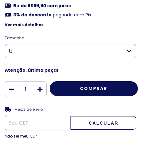
5
x de
R$59,90
sem juros
3% de desconto
pagando com Pix
Ver mais detalhes
Tamanho
Atenção, última peça!
ALTERAR CEP
Entregas para o CEP:
Meios de envio
CALCULAR
Não sei meu CEP