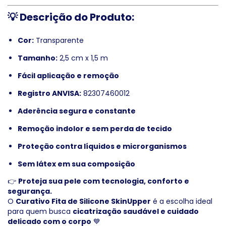
💡
Descrição do Produto:
Cor:
Transparente
Tamanho:
2,5 cm x 1,5 m
Fácil aplicação e remoção
Registro ANVISA:
82307460012
Aderência segura e constante
Remoção indolor e sem perda de tecido
Proteção contra líquidos e microrganismos
Sem látex em sua composição
👉
Proteja sua pele com tecnologia, conforto e
segurança.
O
Curativo Fita de Silicone SkinUpper
é a escolha ideal
para quem busca
cicatrização saudável e cuidado
delicado com o corpo
💙