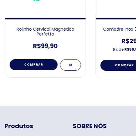
Rolinho Cervical Magnético
Comadre Inox 3
Perfetto
R$29
R$99,90
5
x de
R$59,
COMPRAR
COMPRAR
Produtos
SOBRE NÓS