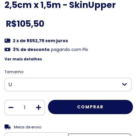
2,5cm x 1,5m - SkinUpper
R$105,50
2
x de
R$52,75
sem juros
3% de desconto
pagando com Pix
Ver mais detalhes
Tamanho
ALTERAR CEP
Entregas para o CEP:
Meios de envio